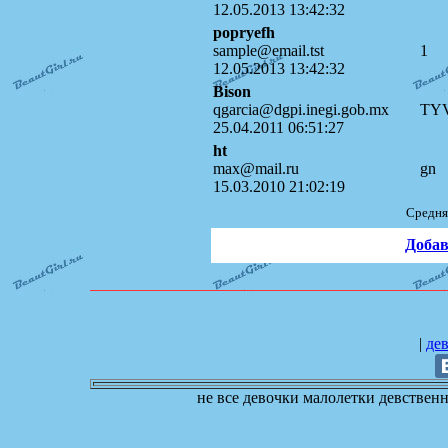
12.05.2013 13:42:32
popryefh
sample@email.tst
1
12.05.2013 13:42:32
Bison
qgarcia@dgpi.inegi.gob.mx
TYV
25.04.2011 06:51:27
ht
max@mail.ru
gn
15.03.2010 21:02:19
Средня
Добав
|
де
не все девочки малолетки девственн