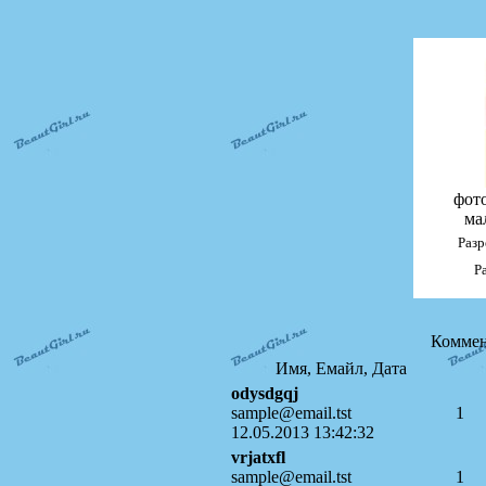
фот
ма
Раз
Р
Коммен
Имя, Емайл, Дата
odysdgqj
sample@email.tst
1
12.05.2013 13:42:32
vrjatxfl
sample@email.tst
1