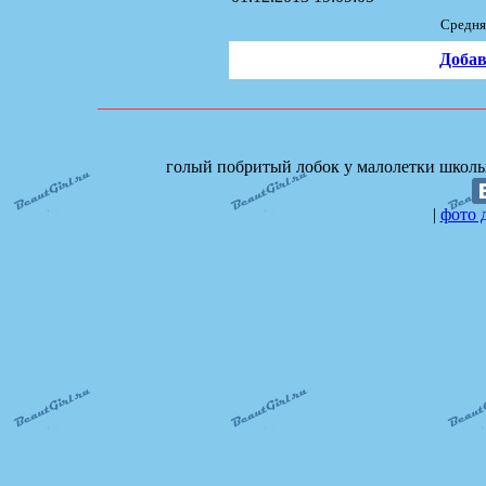
Средня
Добав
голый побритый лобок у малолетки школь
|
фото 