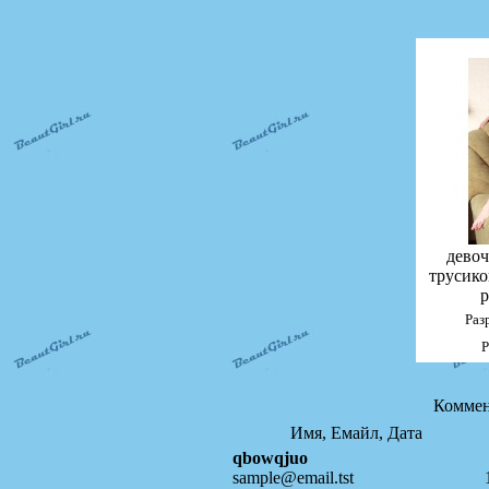
девоч
трусико
р
Раз
Р
Коммен
Имя, Емайл, Дата
qbowqjuo
sample@email.tst