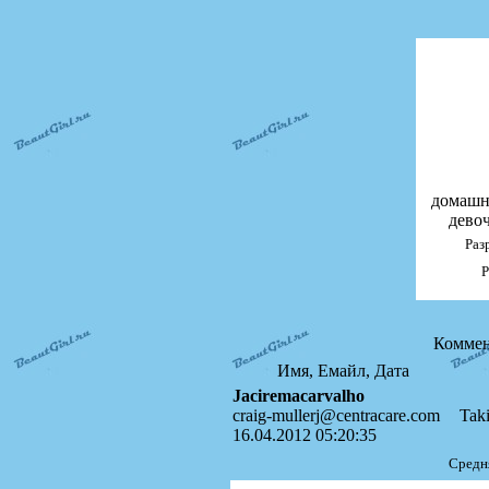
домашн
дево
Раз
Р
Коммен
Имя, Емайл, Дата
Jaciremacarvalho
craig-mullerj@centracare.com
Taki
16.04.2012 05:20:35
Средн