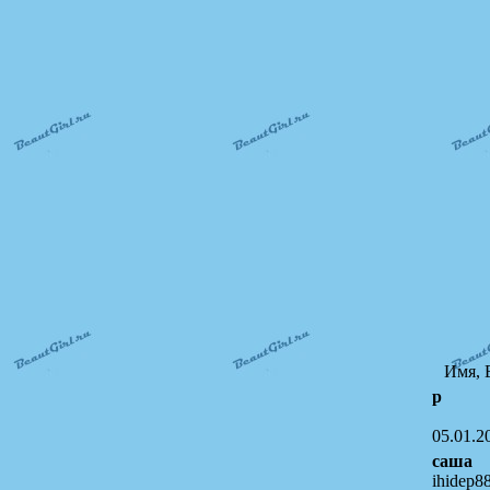
Имя, 
р
05.01.2
саша
ihidep8