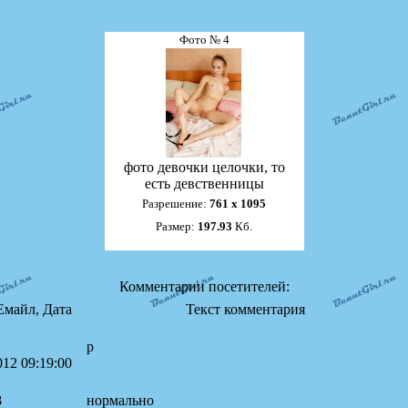
Фото № 4
фото девочки целочки, то
есть девственницы
Разрешение:
761 х 1095
Размер:
197.93
Кб.
Комментарии посетителей:
Емайл, Дата
Текст комментария
р
012 09:19:00
8
нормально