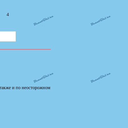
4
о также и по неосторожном