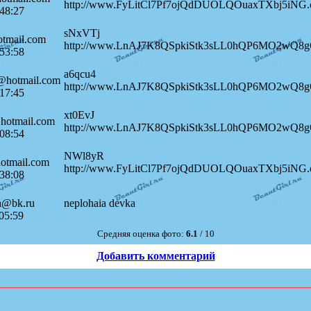
http://www.FyLitCl7Pf7ojQdDUOLQOuaxTXbj5iNG
48:27
sNxVTj
tmail.com
http://www.LnAJ7K8QSpkiStk3sLL0hQP6MO2wQ8g
53:58
a6qcu4
@hotmail.com
http://www.LnAJ7K8QSpkiStk3sLL0hQP6MO2wQ8g
17:45
xt0EvJ
hotmail.com
http://www.LnAJ7K8QSpkiStk3sLL0hQP6MO2wQ8g
08:54
NWl8yR
otmail.com
http://www.FyLitCl7Pf7ojQdDUOLQOuaxTXbj5iNG
38:08
a@bk.ru
neplohaia devka
05:59
Средняя оценка фото:
6.1
/ 10
Добавить комментарий