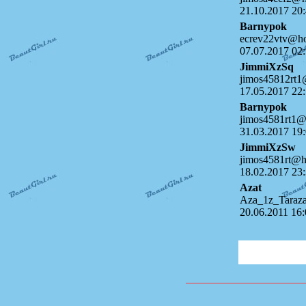
21.10.2017 20:
Barnypok
ecrev22vtv@ho
07.07.2017 02:
JimmiXzSq
jimos45812rt1
17.05.2017 22:
Barnypok
jimos4581rt1@
31.03.2017 19:
JimmiXzSw
jimos4581rt@h
18.02.2017 23:
Azat
Aza_1z_Taraz
20.06.2011 16: