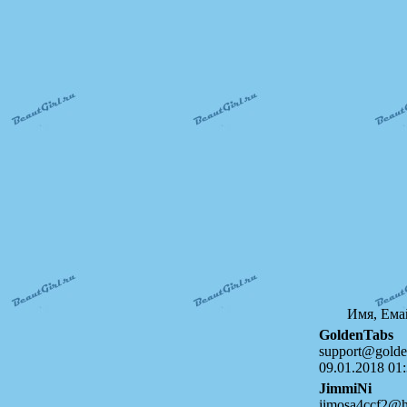
Имя, Ема
GoldenTabs
support@golde
09.01.2018 01:
JimmiNi
jimosa4ccf2@h