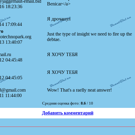
@jaggernaut-email.bid
Benicar</a>
16 18:23:36
Я дрочанул
14 17:09:44
ro
Just the type of insight we need to fire up the
otechnopark.org
debtae.
13 13:40:07
il.ru
Я ХОЧУ ТЕБЯ
12 04:45:48
Я ХОЧУ ТЕБЯ
12 04:45:05
68@gmail.com
Wow! That's a raelly neat answer!
11 11:44:00
Средняя оценка фото:
8.6
/ 10
Добавить комментарий