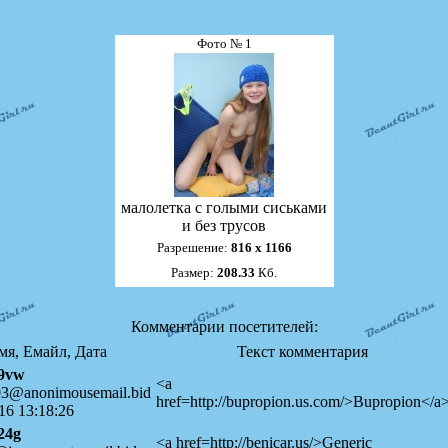
Фото № 1
малолетка с голыми сиськами
и без трусов
Разрешение:
816 х 1166
Размер:
208.33
Кб.
Комментарии посетителей:
мя, Емайл, Дата
Текст комментария
9vw
<a
03@anonimousemail.bid
href=http://bupropion.us.com/>Bupropion</a
16 13:18:26
24g
<a href=http://benicar.us/>Generic