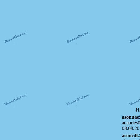
И
asonuae
aqaaries
08.08.20
asonc4k