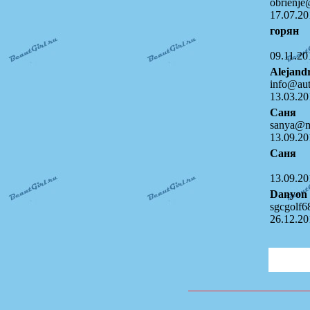
obrienje
17.07.20
горян
09.11.20
Alejand
info@aut
13.03.20
Саня
sanya@ma
13.09.20
Саня
13.09.20
Danyon
sgcgolf
26.12.20