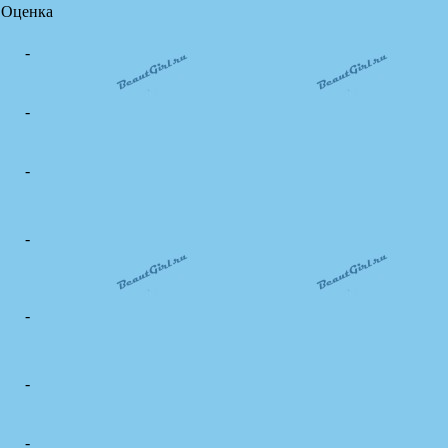
Оценка
-
-
-
-
-
-
-