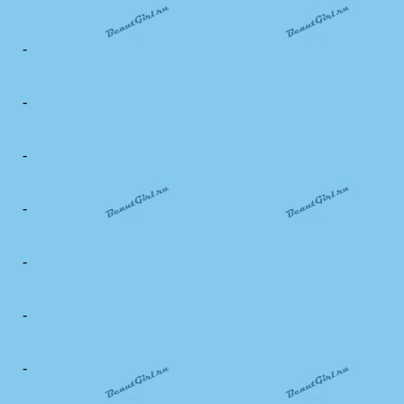
-
-
-
-
-
-
-