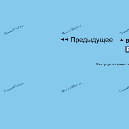
Одев прозрачное нижнее бе