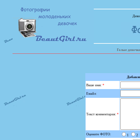
Дево
Голые девочк
Добавле
Ваше имя:
*
Емайл:
Текст комментария:
*
Оцените ФОТО:
1
2