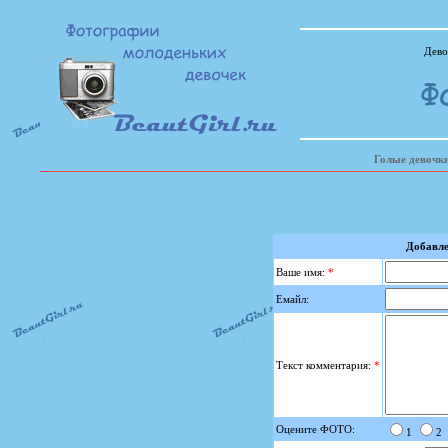
Дево
Голые девочк
Добавле
Ваше имя:
*
Емайл:
Текст комментария:
*
Оцените ФОТО:
1
2