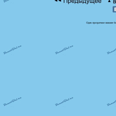
Одев прозрачное нижнее бе