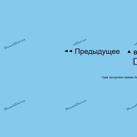
Одев прозрачное нижнее бе